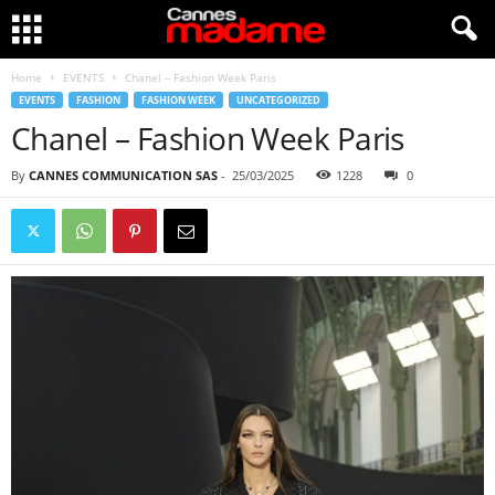
Home
EVENTS
Chanel – Fashion Week Paris
EVENTS
FASHION
FASHION WEEK
UNCATEGORIZED
Chanel – Fashion Week Paris
By
CANNES COMMUNICATION SAS
-
25/03/2025
1228
0