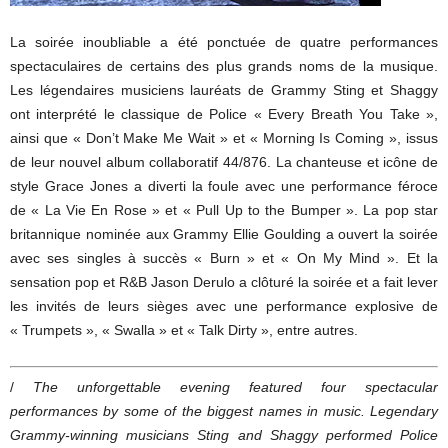
La soirée inoubliable a été ponctuée de quatre performances
spectaculaires de certains des plus grands noms de la musique.
Les légendaires musiciens lauréats de Grammy Sting et Shaggy
ont interprété le classique de Police « Every Breath You Take »,
ainsi que « Don’t Make Me Wait » et « Morning Is Coming », issus
de leur nouvel album collaboratif 44/876. La chanteuse et icône de
style Grace Jones a diverti la foule avec une performance féroce
de « La Vie En Rose » et « Pull Up to the Bumper ». La pop star
britannique nominée aux Grammy Ellie Goulding a ouvert la soirée
avec ses singles à succès « Burn » et « On My Mind ». Et la
sensation pop et R&B Jason Derulo a clôturé la soirée et a fait lever
les invités de leurs sièges avec une performance explosive de
« Trumpets », « Swalla » et « Talk Dirty », entre autres.
/
The unforgettable evening featured four spectacular
performances by some of the biggest names in music. Legendary
Grammy-winning musicians Sting and Shaggy performed Police