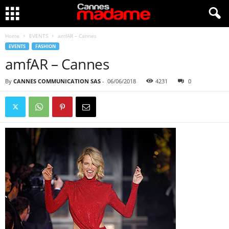
Home
EVENTS
amfAR – Cannes
EVENTS
FASHION
amfAR – Cannes
By
CANNES COMMUNICATION SAS
-
06/06/2018
4231
0