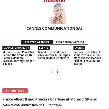
CANNES COMMUNICATION SAS
RELATED ARTICLES
MORE FROM AUTHOR
CANNES MADAME TV
EVENTS
EVENTS
Monaco Grand Prix 2026:
Grand Prix de Monaco
Cannes Lions 2026 : le
Behind the Scenes with
2026: Antonelli Triumphs
sport s’installe sur la
Cannes Madame —
as the Riviera Celebrates
plage avec Sharapova,
Cadillac, Tommy Hilfiger
Bird et la royauté du
& More
basket
EDITOR PICKS
Prince Albert II and Princess Charlene at Monaco GP Grid
CANNES COMMUNICATION SAS
-
17/07/2026